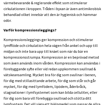
värmebevarande & reglerande effekt som stimulerar
cirkulationen i kroppen. Tråden i byxan är även antimikrobisk
behandlad vilket innebär att den är hygienisk och hämmar
odör.
Varför kompressionsleggings?
Kompressionsleggings ger kompression och stimulerar
lymfflöde och cirkulation hela vägen från ankel och upp till
midjan och inte bara upp till knäet som när du bär en
kompressionsstrumpa. Kompression är en beprövad metod
som även används inom vården. Kompression kan användas i
förebyggande syfte eller vid redan uppkommen svullnad &
vätskeansamling. Mycket bra för dig som svullnar i benen,
för dig med stillasittande arbete, för dig som står och går
mycket, för dig med lymfödem, lipödem, åderbråck,
stagnationer i lymfsystemet som kan bilda celluliter, eller
för dig som bara vill förebygga svullnad och stötta ditt
lymfsystem. Det vill säga ett hjälpmedel som passar de allra