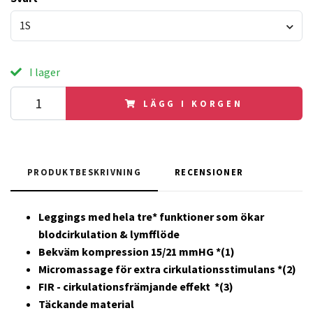
1S
I lager
LÄGG I KORGEN
PRODUKTBESKRIVNING
RECENSIONER
Leggings med hela tre* funktioner som ökar
blodcirkulation & lymfflöde
Bekväm kompression 15/21 mmHG *(1)
Micromassage för extra cirkulationsstimulans *(2)
FIR - cirkulationsfrämjande effekt
*(3)
Täckande material